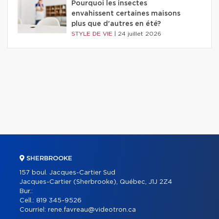
Pourquoi les insectes
envahissent certaines maisons
plus que d'autres en été?
STYLE DE VIE
|
24 juillet 2026
SHERBROOKE
157 boul. Jacques-Cartier Sud
Jacques-Cartier (Sherbrooke), Québec, J1J 2Z4
Bur.:
Cell.:
819 345-9526
Courriel:
rene.favreau@videotron.ca