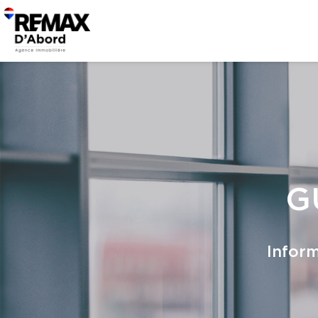
G
Inform