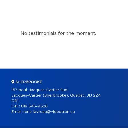
No testimonials for the moment.
SHERBROOKE
157 boul. Jacques-Cartier Sud
Jacques-Cartier (Sherbrooke), Québec, J1J 2Z4
Off.:
Cell.:
819 345-9526
Email:
rene.favreau@videotron.ca